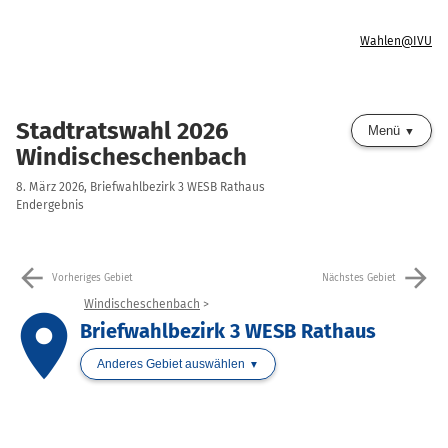
Wahlen@IVU
Stadtratswahl 2026
Menü
Windischeschenbach
8. März 2026, Briefwahlbezirk 3 WESB Rathaus
Endergebnis
arrow_back
arrow_forward
Vorheriges Gebiet
Nächstes Gebiet
Windischeschenbach
place
Briefwahlbezirk 3 WESB Rathaus
Anderes Gebiet auswählen