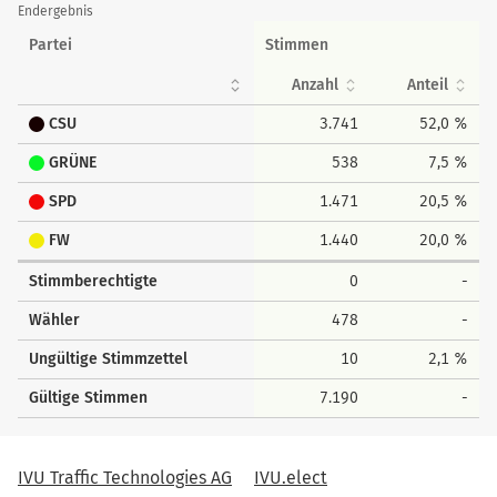
Endergebnis
Partei
Stimmen
Anzahl
Anteil
CSU
3.741
52,0 %
GRÜNE
538
7,5 %
SPD
1.471
20,5 %
FW
1.440
20,0 %
Stimmberechtigte
0
-
Wähler
478
-
Ungültige Stimmzettel
10
2,1 %
Gültige Stimmen
7.190
-
IVU Traffic Technologies AG
IVU.elect